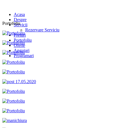
Acasa
Despre
Portofoliu
Servicii
Rezervare Serviciu
Preturi
Portofoliu
Oferte
Angajari
Programari